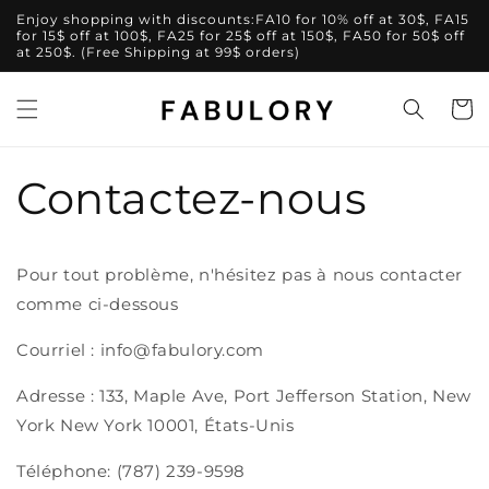
et
Enjoy shopping with discounts:FA10 for 10% off at 30$, FA15
passer
for 15$ off at 100$, FA25 for 25$ off at 150$, FA50 for 50$ off
au
at 250$. (Free Shipping at 99$ orders)
contenu
Panier
Contactez-nous
Pour tout problème, n'hésitez pas à nous contacter
comme ci-dessous
Courriel : info@fabulory.com
Adresse : 133, Maple Ave, Port Jefferson Station, New
York New York 10001, États-Unis
Téléphone: (787) 239-9598